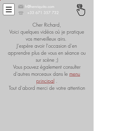
h@henriquito.com
+33 671 357 732
Cher Richard,
Voici quelques vidéos où je pratique
vos merveilleux airs.
J'espère avoir l'occasion d'en
apprendre plus de vous en séance ou
sur scène ;)
Vous pouvez également consulter
d'autres morceaux dans le
menu
principal
.
Tout d'abord merci de votre attention