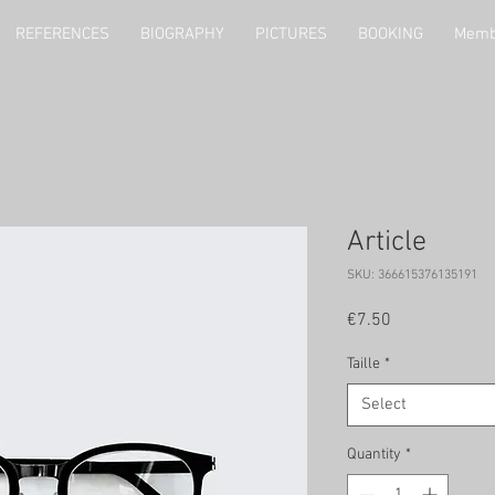
REFERENCES
BIOGRAPHY
PICTURES
BOOKING
Memb
Article
SKU: 366615376135191
Price
€7.50
Taille
*
Select
Quantity
*