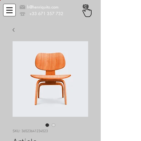
h@henriquito.com
+33 671 357 732
SKU: 36523641234523