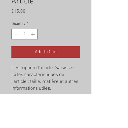
Article
Price
€15.00
Quantity
*
Add to Cart
Description d'article. Saisissez 
ici les caractéristiques de 
l'article : taille, matière et autres 
informations utiles.
DÉTAILS D'ARTICLE
Détails d'article. Saisissez ici les
POLITIQUE D'ÉCHANGE ET DE
caractéristiques de l'article : taille,