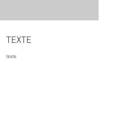
TEXTE
texte
Contact
Je suis toujours à la recherche de
nouvelles opportunités. Contactez-moi.
info@monsite.fr
01 23 45 67 89